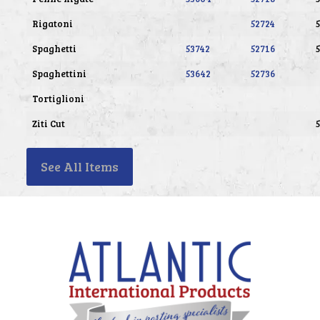
Rigatoni
52724
Spaghetti
53742
52716
Spaghettini
53642
52736
Tortiglioni
Ziti Cut
See All Items