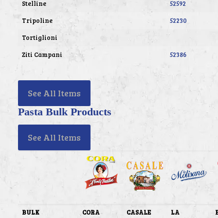
Stelline
52592
Tripoline
52230
Tortiglioni
Ziti Campani
52386
See All Items
Pasta Bulk Products
See All Items
BULK
CORA
CASALE
LA