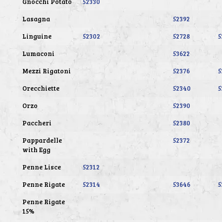
Gnocchi Potato
52330
Lasagna
52392
Linguine
52302
52728
5
Lumaconi
53622
Mezzi Rigatoni
52376
5
Orecchiette
52340
5
Orzo
52390
Paccheri
52380
Pappardelle
52372
with Egg
Penne Lisce
52312
Penne Rigate
52314
53646
5
Penne Rigate
15%