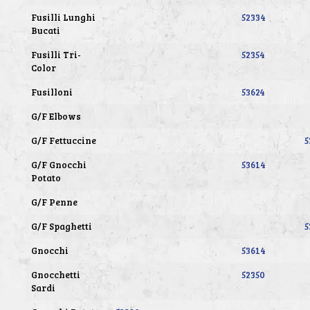
Fusilli Lunghi
52334
Bucati
Fusilli Tri-
52354
Color
Fusilloni
53624
G/F Elbows
G/F Fettuccine
5
G/F Gnocchi
53614
Potato
G/F Penne
G/F Spaghetti
5
Gnocchi
53614
Gnocchetti
52350
Sardi