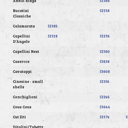
Anelli Rings
52364
Bucatini
52338
Classiche
Calamarata
52382
Capellini
52328
52236
D’Angelo
Capellini Nest
52360
Casercce
53638
Cavatappi
53608
Cinesine - small
52356
shells
Conchiglioni
52246
Cous Cous
53644
Cut Ziti
52374
5
Ditalini/Tubettz