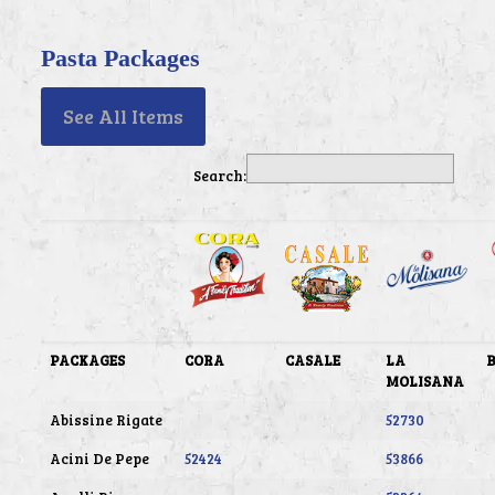
Pasta Packages
See All Items
Search:
PACKAGES
CORA
CASALE
LA
MOLISANA
Abissine Rigate
52730
Acini De Pepe
52424
53866