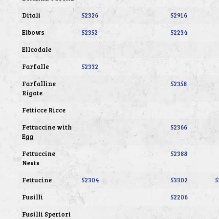
Ditali
52326
52916
Elbows
52352
52234
Ellcodale
Farfalle
52332
Farfalline
52358
Rigate
Fetticce Ricce
Fettuccine with
52366
Egg
Fettuccine
52388
Nests
Fettucine
52304
53302
5
Fusilli
52206
Fusilli Speriori