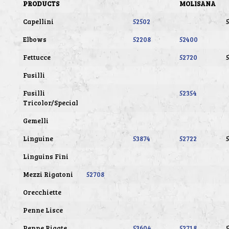
PRODUCTS
MOLISANA
Capellini
52502
Elbows
52208
52400
Fettucce
52720
Fusilli
Fusilli
52354
Tricolor/Special
Gemelli
Linguine
53874
52722
Linguins Fini
Mezzi Rigatoni
52708
Orecchiette
Penne Lisce
Penne Rigate
53604
52718