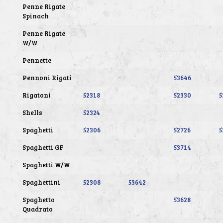
Penne Rigate
Spinach
Penne Rigate
W/W
Pennette
Pennoni Rigati
53646
Rigatoni
52318
52330
5
Shells
52324
Spaghetti
52306
52726
5
Spaghetti GF
53714
Spaghetti W/W
Spaghettini
52308
53642
Spaghetto
53628
Quadrato